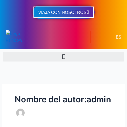
Ir
al
VIAJA CON NOSOTROS
contenido
ES
Nombre del autor:admin